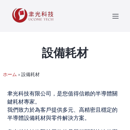
設備耗材
ホーム
»
設備耗材
聿光科技有限公司，是您值得信賴的半導體關
鍵耗材專家。
我們致力於為客戶提供多元、高精密且穩定的
半導體設備耗材與零件解決方案。