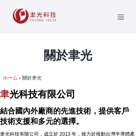
關於聿光
ホーム
»
關於聿光
聿
光科技有限公司
結合國內外廠商的先進技術，提供客戶
技術支援和多元的選擇。
聿光科技有限公司，成立於 2013 年，致力於推動台灣半導體產